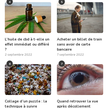
4
5
L’huile de cbd à t-elle un
Acheter un billet de train
effet immédiat ou différé
sans avoir de carte
?
bancaire
2 septembre 2022
7 septembre 2022
6
7
Collage d’un puzzle : la
Quand retrouver la vue
technique à suivre
après décollement