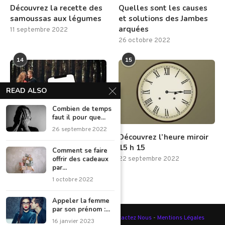
Découvrez la recette des
Quelles sont les causes
samoussas aux légumes
et solutions des Jambes
arquées
11 septembre 2022
26 octobre 2022
14
15
READ ALSO
Combien de temps
faut il pour que...
26 septembre 2022
3 moyens de piéger un
Découvrez l’heure miroir
mari infidèle
15 h 15
Comment se faire
offrir des cadeaux
5 septembre 2022
22 septembre 2022
par...
1 octobre 2022
Appeler la femme
par son prénom :...
@2023 - Tous droits réservés -
Contactez Nous
-
Mentions Légales
16 janvier 2023