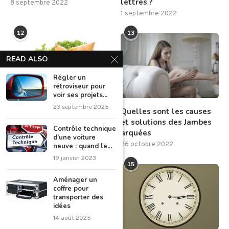
lettres ?
8 septembre 2022
1 septembre 2022
12
13
READ ALSO
Régler un
rétroviseur pour
voir ses projets...
23 septembre 2025
Découvrez la recette des
Quelles sont les causes
samoussas aux légumes
et solutions des Jambes
Contrôle technique
arquées
11 septembre 2022
d’une voiture
26 octobre 2022
neuve : quand le...
19 janvier 2023
14
15
Aménager un
coffre pour
transporter des
idées
14 août 2025