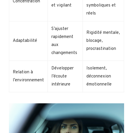
Concentration
et vigilant
symboliques et
réels
S’ajuster
Rigidité mentale,
rapidement
Adaptabilité
blocage,
aux
procrastination
changements
Développer
Isolement,
Relation à
l’écoute
déconnexion
l’environnement
intérieure
émotionnelle