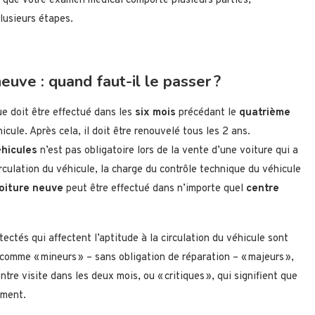
que votre examen médical comporte plusieurs parties,
lusieurs étapes.
euve : quand faut-il le passer ?
ue doit être effectué dans les
six mois
précédant le
quatrième
cule. Après cela, il doit être renouvelé tous les 2 ans.
éhicules
n’est pas obligatoire lors de la vente d’une voiture qui a
rculation du véhicule, la charge du contrôle technique du véhicule
voiture neuve
peut être effectué dans n’importe quel
centre
ectés qui affectent l’aptitude à la circulation du véhicule sont
comme « mineurs » – sans obligation de réparation – « majeurs »,
ntre visite dans les deux mois, ou « critiques », qui signifient que
ement.