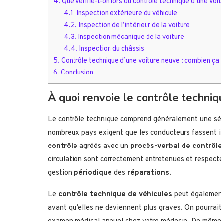
4.
Que vérifie-t-on lors du contrôle technique d’une voit
4.1.
Inspection extérieure du véhicule
4.2.
Inspection de l’intérieur de la voiture
4.3.
Inspection mécanique de la voiture
4.4.
Inspection du châssis
5.
Contrôle technique d’une voiture neuve : combien ça
6.
Conclusion
À quoi renvoie le contrôle techniq
Le contrôle technique comprend généralement une série
nombreux pays exigent que les conducteurs fassent i
contrôle
agréés avec un
procès-verbal de contrôl
circulation sont correctement entretenues et respec
gestion
périodique
des
réparations
.
Le
contrôle technique de véhicules
peut également
avant qu’elles ne deviennent plus graves. On pourrait