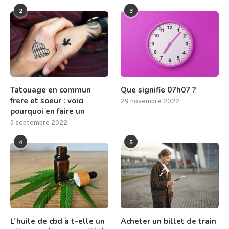
2
3
Tatouage en commun
Que signifie 07h07 ?
frere et soeur : voici
29 novembre 2022
pourquoi en faire un
3 septembre 2022
4
5
L’huile de cbd à t-elle un
Acheter un billet de train