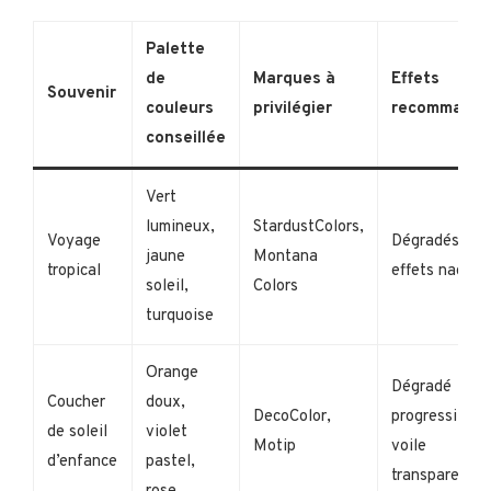
Palette
de
Marques à
Effets
Souvenir
couleurs
privilégier
recommandé
conseillée
Vert
lumineux,
StardustColors,
Voyage
Dégradés,
jaune
Montana
tropical
effets nacrés
soleil,
Colors
turquoise
Orange
Dégradé
Coucher
doux,
DecoColor,
progressif,
de soleil
violet
Motip
voile
d’enfance
pastel,
transparent