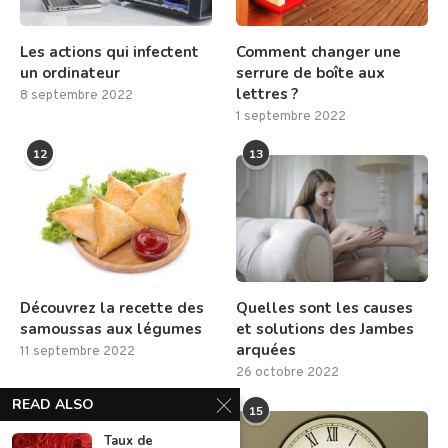
Les actions qui infectent
Comment changer une
un ordinateur
serrure de boîte aux
lettres ?
8 septembre 2022
1 septembre 2022
12
13
Découvrez la recette des
Quelles sont les causes
samoussas aux légumes
et solutions des Jambes
arquées
11 septembre 2022
26 octobre 2022
READ ALSO
14
15
Taux de