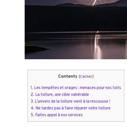
Contents
[
Cacher
]
1.
Les tempêtes et orages : menaces pour nos toits
2.
La toiture, une cible vulnérable
3.
L’univers de la toiture vient à la rescousse !
4.
Ne tardez pas à faire réparer votre toiture
5.
Faites appel à nos services