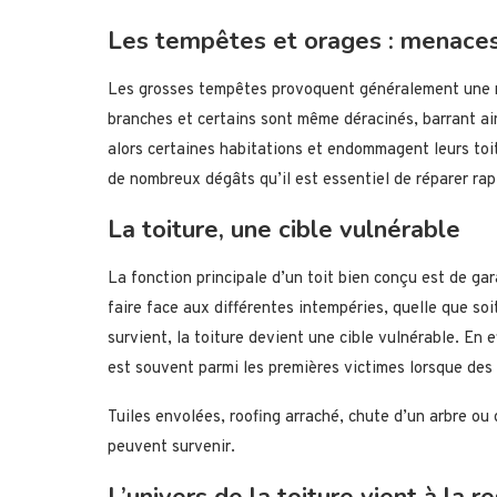
Les tempêtes et orages : menaces
Les grosses tempêtes provoquent généralement une m
branches et certains sont même déracinés, barrant ain
alors certaines habitations et endommagent leurs toit
de nombreux dégâts qu’il est essentiel de réparer r
La toiture, une cible vulnérable
La fonction principale d’un toit bien conçu est de gara
faire face aux différentes intempéries, quelle que so
survient, la toiture devient une cible vulnérable. En e
est souvent parmi les premières victimes lorsque des
Tuiles envolées, roofing arraché, chute d’un arbre 
peuvent survenir.
L’univers de la toiture vient à la r