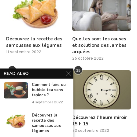
Découvrez la recette des
Quelles sont les causes
samoussas aux légumes
et solutions des Jambes
arquées
11 septembre 2022
26 octobre 2022
14
15
READ ALSO
Comment faire du
bubble tea sans
tapioca ?
4 septembre 2022
Découvrez la
3 moyens de piéger un
Découvrez l’heure miroir
recette des
mari infidèle
15 h 15
samoussas aux
légumes
5 septembre 2022
22 septembre 2022