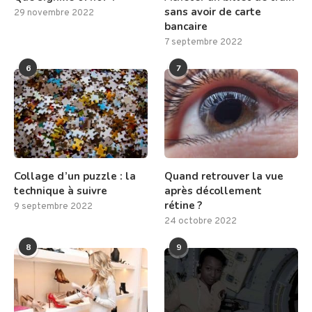
sans avoir de carte
29 novembre 2022
bancaire
7 septembre 2022
6
7
Collage d’un puzzle : la
Quand retrouver la vue
technique à suivre
après décollement
rétine ?
9 septembre 2022
24 octobre 2022
8
9